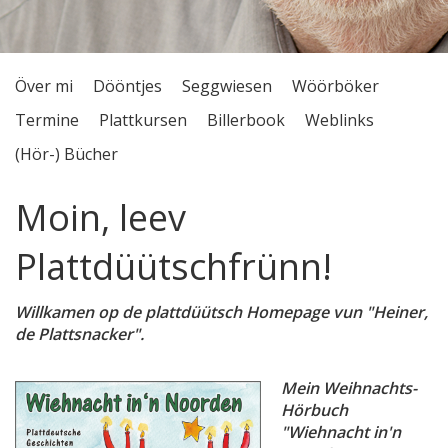
Kontakt
Över mi
Dööntjes
Seggwiesen
Wöörböker
Termine
Plattkursen
Billerbook
Weblinks
(Hör-) Bücher
Moin, leev
Plattdüütschfrünn!
Willkamen op de plattdüütsch Homepage vun "Heiner,
de Plattsnacker".
Mein Weihnachts-
Hörbuch
"Wiehnacht in'n