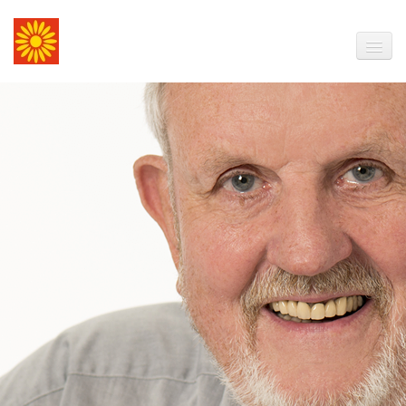
Start | Menü
Över mi
Dööntjes
Seggwiesen
Wöörböker
Termine
Plattkursen
Billerbook
Weblinks
(Hör-) Bücher